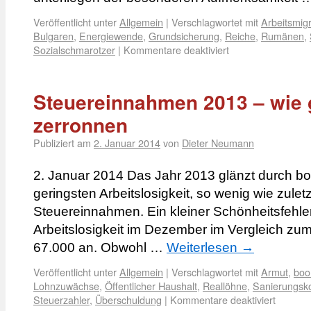
Veröffentlicht unter
Allgemein
|
Verschlagwortet mit
Arbeitsmig
Bulgaren
,
Energiewende
,
Grundsicherung
,
Reiche
,
Rumänen
,
Sozialschmarotzer
|
Kommentare deaktiviert
Steuereinnahmen 2013 – wie
zerronnen
Publiziert am
2. Januar 2014
von
Dieter Neumann
2. Januar 2014 Das Jahr 2013 glänzt durch 
geringsten Arbeitslosigkeit, so wenig wie zule
Steuereinnahmen. Ein kleiner Schönheitsfehler
Arbeitslosigkeit im Dezember im Vergleich z
67.000 an. Obwohl …
Weiterlesen
→
Veröffentlicht unter
Allgemein
|
Verschlagwortet mit
Armut
,
boo
Lohnzuwächse
,
Öffentlicher Haushalt
,
Reallöhne
,
Sanierungsk
Steuerzahler
,
Überschuldung
|
Kommentare deaktiviert