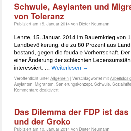
Schwule, Asylanten und Migra
von Toleranz
Publiziert am
15. Januar 2014
von
Dieter Neumann
Lehrte, 15. Januar. 2014 Im Bauernkrieg von 
Landbevölkerung, die zu 80 Prozent aus Land
bestand, gegen die feudale Vorherrschaft. Der
einer Änderung der schlechten Lebensumstän
interessiert. …
Weiterlesen
→
Veröffentlicht unter
Allgemein
|
Verschlagwortet mit
Arbeitslosig
Asylanten
,
Migranten
,
Sanierungskonzept
,
Schwule
,
Sozialhilf
Kommentare deaktiviert
Das Dilemma der FDP ist da
und der Groko
Publiziert am
10. Januar 2014
von
Dieter Neumann