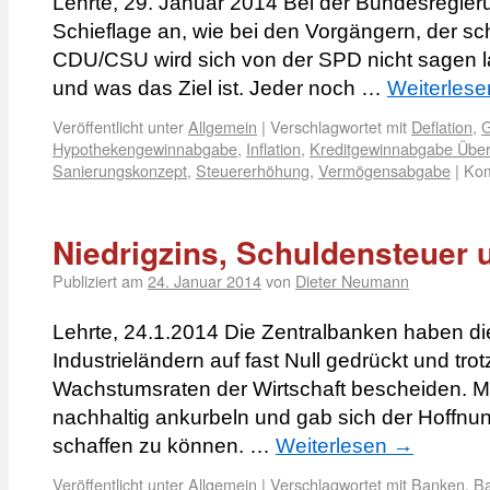
Lehrte, 29. Januar 2014 Bei der Bundesregier
Schieflage an, wie bei den Vorgängern, der sc
CDU/CSU wird sich von der SPD nicht sagen 
und was das Ziel ist. Jeder noch …
Weiterles
Veröffentlicht unter
Allgemein
|
Verschlagwortet mit
Deflation
,
G
Hypothekengewinnabgabe
,
Inflation
,
Kreditgewinnabgabe Übe
Sanierungskonzept
,
Steuererhöhung
,
Vermögensabgabe
|
Kom
Niedrigzins, Schuldensteuer 
Publiziert am
24. Januar 2014
von
Dieter Neumann
Lehrte, 24.1.2014 Die Zentralbanken haben di
Industrieländern auf fast Null gedrückt und tro
Wachstumsraten der Wirtschaft bescheiden. Ma
nachhaltig ankurbeln und gab sich der Hoffnun
schaffen zu können. …
Weiterlesen
→
Veröffentlicht unter
Allgemein
|
Verschlagwortet mit
Banken
,
Ba