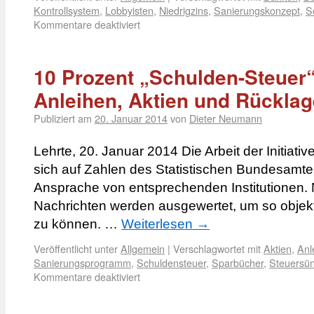
Kontrollsystem
,
Lobbyisten
,
Niedrigzins
,
Sanierungskonzept
,
S
Kommentare deaktiviert
10 Prozent „Schulden-Steuer“
Anleihen, Aktien und Rücklag
Publiziert am
20. Januar 2014
von
Dieter Neumann
Lehrte, 20. Januar 2014 Die Arbeit der Initiati
sich auf Zahlen des Statistischen Bundesamtes
Ansprache von entsprechenden Institutionen. N
Nachrichten werden ausgewertet, um so objekt
zu können. …
Weiterlesen
→
Veröffentlicht unter
Allgemein
|
Verschlagwortet mit
Aktien
,
Anl
Sanierungsprogramm
,
Schuldensteuer
,
Sparbücher
,
Steuersü
Kommentare deaktiviert