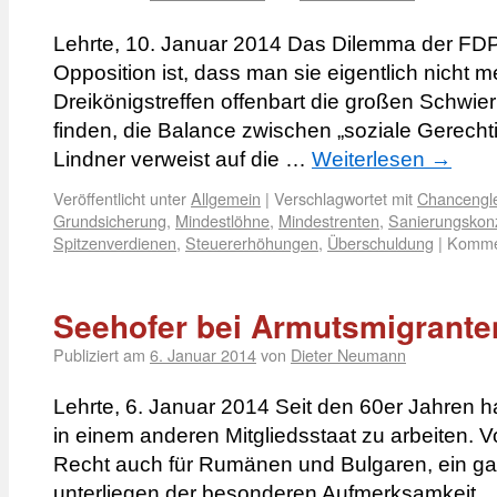
Lehrte, 10. Januar 2014 Das Dilemma der FDP
Opposition ist, dass man sie eigentlich nicht 
Dreikönigstreffen offenbart die großen Schwie
finden, die Balance zwischen „soziale Gerechti
Lindner verweist auf die …
Weiterlesen
→
Veröffentlicht unter
Allgemein
|
Verschlagwortet mit
Chancengle
Grundsicherung
,
Mindestlöhne
,
Mindestrenten
,
Sanierungskon
Spitzenverdienen
,
Steuererhöhungen
,
Überschuldung
|
Kommen
Seehofer bei Armutsmigrante
Publiziert am
6. Januar 2014
von
Dieter Neumann
Lehrte, 6. Januar 2014 Seit den 60er Jahren 
in einem anderen Mitgliedsstaat zu arbeiten. V
Recht auch für Rumänen und Bulgaren, ein ga
unterliegen der besonderen Aufmerksamkeit