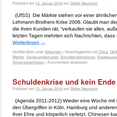
Publiziert am
15. Januar 2016
von
Dieter Neumann
(UfSS) Die Märkte stehen vor einer ähnlichen 
Lehmann-Brothers-Krise 2008. Glaubt man der
die ihren Kunden rät, “verkaufen sie alles, auß
letzten Tagen mehrten sich Nachrichten, dass M
Weiterlesen
→
Veröffentlicht unter
Allgemein
|
Verschlagwortet mit
China
,
DAX
Märkte
,
Sanierungskonzept
,
Schuldenobergrenze
,
Staatsausg
Vorsorgevermögen
|
Kommentare deaktiviert
Schuldenkrise und kein Ende
Publiziert am
13. Januar 2016
von
Dieter Neumann
(Agenda 2011-2012) Wieder eine Woche mit s
den Übergriffen in Köln, Hamburg und andere
ihrer Ehre und körperlich verletzt. Chinesen ka