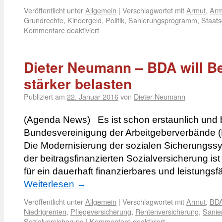
Veröffentlicht unter
Allgemein
|
Verschlagwortet mit
Armut
,
Arm
Grundrechte
,
Kindergeld
,
Politik
,
Sanierungsprogramm
,
Staatsd
Kommentare deaktiviert
Dieter Neumann – BDA will Be
stärker belasten
Publiziert am
22. Januar 2016
von
Dieter Neumann
(Agenda News) Es ist schon erstaunlich und
Bundesvereinigung der Arbeitgeberverbände (BD
Die Modernisierung der sozialen Sicherungs
der beitragsfinanzierten Sozialversicherung i
für ein dauerhaft finanzierbares und leistung
Weiterlesen
→
Veröffentlicht unter
Allgemein
|
Verschlagwortet mit
Armut
,
BD
Niedrigrenten
,
Pflegeversicherung
,
Rentenversicherung
,
Sanie
Sozialversicherung
|
Kommentare deaktiviert