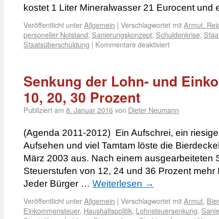
kostet 1 Liter Mineralwasser 21 Eurocent und 
Veröffentlicht unter
Allgemein
|
Verschlagwortet mit
Armut. Rei
personeller Notstand
,
Sanierungskonzept
,
Schuldenkrise
,
Staa
Staatsüberschuldung
|
Kommentare deaktiviert
Senkung der Lohn- und Eink
10, 20, 30 Prozent
Publiziert am
8. Januar 2016
von
Dieter Neumann
(Agenda 2011-2012) Ein Aufschrei, ein riesige
Aufsehen und viel Tamtam löste die Bierdeckel-
März 2003 aus. Nach einem ausgearbeiteten S
Steuerstufen von 12, 24 und 36 Prozent mehr 
Jeder Bürger …
Weiterlesen
→
Veröffentlicht unter
Allgemein
|
Verschlagwortet mit
Armut
,
Bie
Einkommensteuer
,
Haushaltspolitik
,
Lohnsteuersenkung
,
Sani