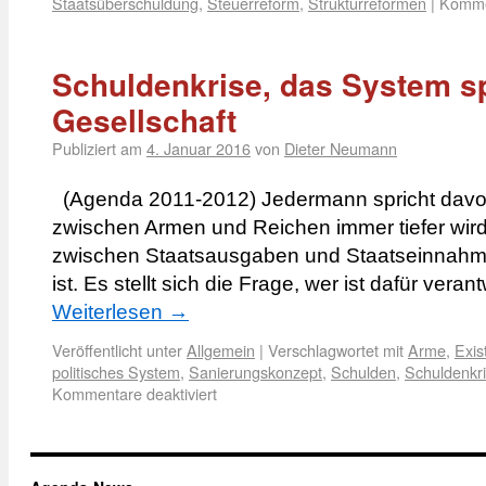
Staatsüberschuldung
,
Steuerreform
,
Strukturreformen
|
Kommen
Schuldenkrise, das System sp
Gesellschaft
Publiziert am
4. Januar 2016
von
Dieter Neumann
(Agenda 2011-2012) Jedermann spricht davo
zwischen Armen und Reichen immer tiefer wird
zwischen Staatsausgaben und Staatseinnahmen
ist. Es stellt sich die Frage, wer ist dafür vera
Weiterlesen
→
Veröffentlicht unter
Allgemein
|
Verschlagwortet mit
Arme
,
Exi
politisches System
,
Sanierungskonzept
,
Schulden
,
Schuldenkr
Kommentare deaktiviert