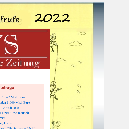
eiträge
n 2.067 Mrd. Euro –
uden 1.000 Mrd. Euro –
o. Arbeitslose
1-2012: Weltneuheit –
eier
gskraftstoff
ws: „Die Schwarze Null“ –