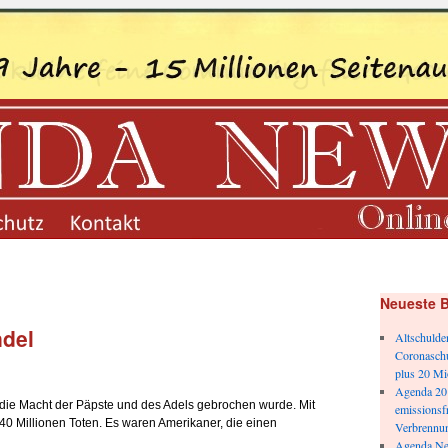
datenschutz
kontakt
Neueste B
ndel
Altschulde
Coronasch
plus 20 Mi
Agenda 201
s die Macht der Päpste und des Adels gebrochen wurde. Mit
emissionsfr
 40 Millionen Toten. Es waren Amerikaner, die einen
Verbrennun
Agenda Ne