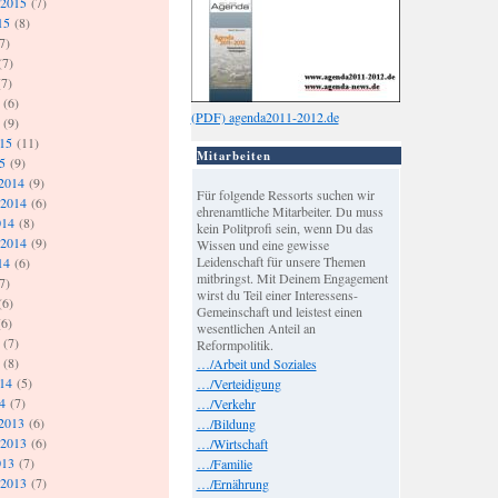
 2015
(7)
15
(8)
7)
(7)
7)
(6)
(PDF) agenda2011-2012.de
(9)
015
(11)
Mitarbeiten
5
(9)
2014
(9)
Für folgende Ressorts suchen wir
 2014
(6)
ehrenamtliche Mitarbeiter. Du muss
014
(8)
kein Politprofi sein, wenn Du das
 2014
(9)
Wissen und eine gewisse
Leidenschaft für unsere Themen
14
(6)
mitbringst. Mit Deinem Engagement
7)
wirst du Teil einer Interessens-
(6)
Gemeinschaft und leistest einen
6)
wesentlichen Anteil an
(7)
Reformpolitik.
(8)
…/Arbeit und Soziales
014
(5)
…/Verteidigung
4
(7)
…/Verkehr
2013
(6)
…/Bildung
 2013
(6)
…/Wirtschaft
013
(7)
…/Familie
 2013
(7)
…/Ernährung