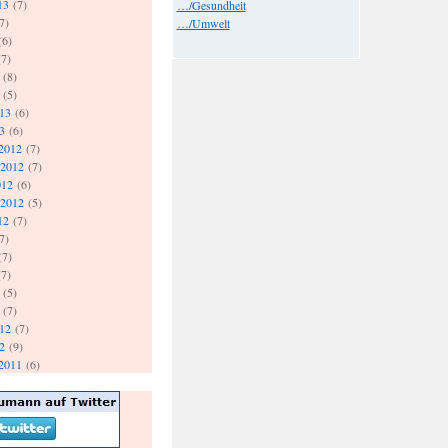
13
(7)
…/Gesundheit
7)
…/Umwelt
(6)
7)
(8)
(5)
013
(6)
3
(6)
2012
(7)
 2012
(7)
012
(6)
 2012
(5)
12
(7)
7)
(7)
7)
(5)
(7)
012
(7)
2
(9)
2011
(6)