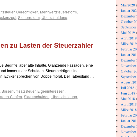
Mai 2020
(
Januar 202
ftssteuer
,
Gerechtigkeit
,
Mehrwertsteuerreform
,
Dezember 
gskonzept
,
Steuerreform
,
Überschuldung
,
Oktober 2
September
Mai 2019
(
April 2019
en zu Lasten der Steuerzahler
März 2019
Februar 2
Januar 201
Dezember 
November
e Begriffe, aber alte Inhalte. Glänzende Fassaden, eine
Oktober 2
und immer mehr Schulden. Steuerbetrüger sind
September
n, Ethiker sprechen von Doppelmoral. Der Tatbestand …
August 20
Juli 2018
(
,
Börsenumsatzsteuer
,
Eigeninteressen
,
Juni 2018
iarden-Strafen
,
Staatsschulden
,
Überschuldung
,
Mai 2018
(
April 2018
März 2018
Februar 2
Januar 201
Dezember 
November