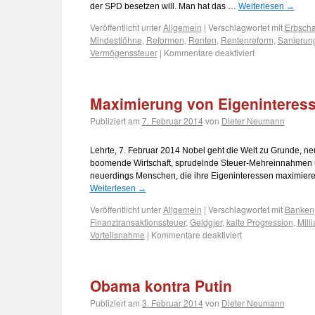
der SPD besetzen will. Man hat das …
Weiterlesen
→
Veröffentlicht unter
Allgemein
|
Verschlagwortet mit
Erbscha
Mindestlöhne
,
Reformen
,
Renten
,
Rentenreform
,
Sanierun
Vermögenssteuer
|
Kommentare deaktiviert
Maximierung von Eigeninteress
Publiziert am
7. Februar 2014
von
Dieter Neumann
Lehrte, 7. Februar 2014 Nobel geht die Welt zu Grunde, neu
boomende Wirtschaft, sprudelnde Steuer-Mehreinnahmen 
neuerdings Menschen, die ihre Eigeninteressen maximiere
Weiterlesen
→
Veröffentlicht unter
Allgemein
|
Verschlagwortet mit
Banken
Finanztransaktionssteuer
,
Geldgier
,
kalte Progression
,
Mill
Vorteilsnahme
|
Kommentare deaktiviert
Obama kontra Putin
Publiziert am
3. Februar 2014
von
Dieter Neumann