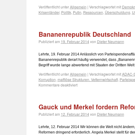
Veröffentlicht unter
Allgemein
|
Verschlagwortet mit
Demokra
Krisenländer
,
Politik
,
Putin
,
Ressourcen
,
Überschuldung
,
U
Bananenrepublik Deutschland
Publiziert am
19. Februar 2014
von
Dieter Neumann
Lehrte, 19. Februar 2014 Anlässlich von Parteispendenaffär
Bananenrepublik derart häufig verwendet, dass „Bananenr
Begriff wurde lange abwertend mit Staaten der Dritten Wel
Veröffentlicht unter
Allgemein
|
Verschlagwortet mit
ADAC-S
Korruption
,
maffiöse Strukturen. Vetternwirtschaft
,
Parteisp
Kommentare deaktiviert
Gauck und Merkel fordern Ref
Publiziert am
12. Februar 2014
von
Dieter Neumann
Lehrte, 12. Februar 2014 Wir können die Welt nicht ändern, 
Reformen dringend erforderlich. Angela Merkel stellt für 