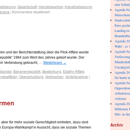
eine Schul
tisierung
,
Gesellschaft
,
Handelspartner
,
Industrialisierung
,
Agenda New
kraine
|
Kommentare deaktiviert
Menschenr
Staatsschu
Euro gesti
Landtagswa
Brandenbu
Agenda 20
Wahl – es 
Agenda New
en und der Berichterstattung über die Flick-Affäre wurde
Verfassung
epublik“ 1984 zum Wort des Jahres gekürt wurde. Der
Mindestloh
t in Verbindung gebracht, …
Weiterlesen
→
Uncategori
kandal
,
Bananenrepublik
,
Bestechung
,
Edathy-Affäre
,
Agenda 20
endeaffären
,
Überschuldung
,
Verbrechen
,
Vorteilsnahme
|
für heute 
Agenda Ne
Opposition
Arbeitslose
verloren
ormen
Agenda 201
Millionen 
Mio. in der
aber für mehr soziale Gerechtigkeit eintreten, dazu sind
Archiv
den Europa-Wahlkampf in Aussicht, dass sie soziale Themen