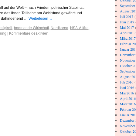
Oktober 2
September
auf der Welt – nach Frieden, politischer Stabilität,
August 20
men das ihnen Teilhabe am Wohlstand gewährt und
Juli 2017
(
hat dahingehend …
Weiterlesen
→
Juni 2017
osigkeit
,
boomende Wirtschaft
,
Nordkorea
,
NSA-Affäre
,
Mai 2017
(
kung
|
Kommentare deaktiviert
April 2017
März 2017
Februar 2
Januar 201
Dezember 
November
Oktober 2
September
August 20
Juli 2016
(
Juni 2016
Mai 2016
(
April 2016
März 2016
Februar 2
Januar 201
Dezember 
November
Oktober 2