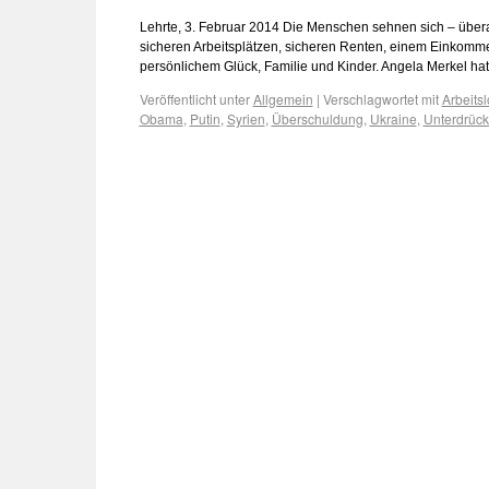
Lehrte, 3. Februar 2014 Die Menschen sehnen sich – überall 
sicheren Arbeitsplätzen, sicheren Renten, einem Einkom
persönlichem Glück, Familie und Kinder. Angela Merkel 
Veröffentlicht unter
Allgemein
|
Verschlagwortet mit
Arbeitsl
Obama
,
Putin
,
Syrien
,
Überschuldung
,
Ukraine
,
Unterdrüc