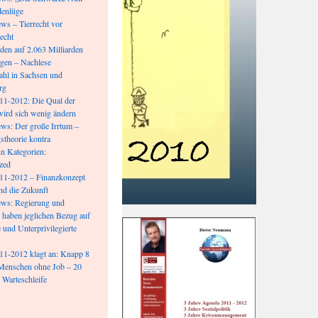
denlüge
s – Tierrecht vor
echt
lden auf 2.063 Milliarden
egen – Nachlese
hl in Sachsen und
rg
11-2012: Die Qual der
wird sich wenig ändern
s: Der große Irrtum –
stheorie kontra
n Kategorien:
zed
11-2012 – Finanzkonzept
und die Zukunft
ws: Regierung und
 haben jeglichen Bezug auf
 und Unterprivilegierte
1-2012 klagt an: Knapp 8
Menschen ohne Job – 20
 Warteschleife