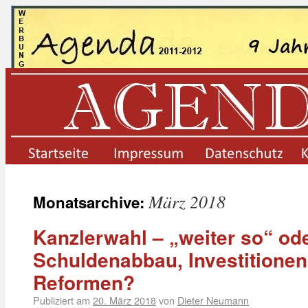
startseite
impressum
datenschutz
März 2018
Monatsarchive:
Kanzlerwahl – „weiter so“ od
Schuldenabbau, Investitione
Reformen?
Publiziert am
20. März 2018
von
Dieter Neumann