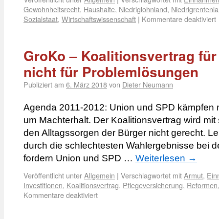
Gewohnheitsrecht
,
Haushalte
,
Niedriglohnland
,
Niedrigrentenl
Sozialstaat
,
Wirtschaftswissenschaft
|
Kommentare deaktiviert
GroKo – Koalitionsvertrag für
nicht für Problemlösungen
Publiziert am
6. März 2018
von
Dieter Neumann
Agenda 2011-2012: Union und SPD kämpfen mi
um Machterhalt. Der Koalitionsvertrag wird mit 
den Alltagssorgen der Bürger nicht gerecht. Le
durch die schlechtesten Wahlergebnisse bei 
fordern Union und SPD …
Weiterlesen
→
Veröffentlicht unter
Allgemein
|
Verschlagwortet mit
Armut
,
Ein
Investitionen
,
Koalitionsvertrag
,
Pflegeversicherung
,
Reformen
Kommentare deaktiviert