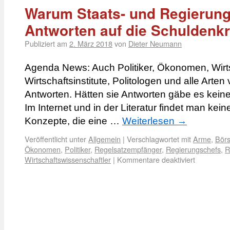
Warum Staats- und Regierung
Antworten auf die Schuldenk
Publiziert am
2. März 2018
von
Dieter Neumann
Agenda News: Auch Politiker, Ökonomen, Wirts
Wirtschaftsinstitute, Politologen und alle Art
Antworten. Hätten sie Antworten gäbe es keine
Im Internet und in der Literatur findet man ke
Konzepte, die eine …
Weiterlesen
→
Veröffentlicht unter
Allgemein
|
Verschlagwortet mit
Arme
,
Bör
Ökonomen
,
Politiker
,
Regelsatzempfänger
,
Regierungschefs
,
R
Wirtschaftswissenschaftler
|
Kommentare deaktiviert