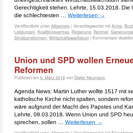
Gerechtigkeit stehen. Lehrte, 15.03.2018. D
die schlechtesten …
Weiterlesen
→
Veröffentlicht unter
Allgemein
|
Verschlagwortet mit
Arme
,
Brut
Leistungen
,
Koalitionsvertrag
,
Regierung
,
Rentner
,
Sanierungs
Strukturreformen
,
Wirtschaftswachstum
|
Kommentare deaktivi
Union und SPD wollen Erneuer
Reformen
Publiziert am
9. März 2018
von
Dieter Neumann
Agenda News: Martin Luther wollte 1517 mit s
katholische Kirche nicht spalten, sondern ref
wäre aufgrund der Macht des Papstes und Ka
Lehrte, 09.03.2018. Wenn Union und SPD heu
sprechen, sollen …
Weiterlesen
→
Veröffentlicht unter
Allgemein
|
Verschlagwortet mit
Einnahmen