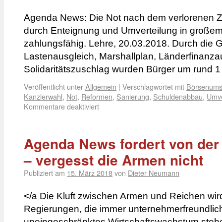
Agenda News: Die Not nach dem verlorenen Z
durch Enteignung und Umverteilung in großem S
zahlungsfähig. Lehre, 20.03.2018. Durch die G
Lastenausgleich, Marshallplan, Länderfinanza
Solidaritätszuschlag wurden Bürger um rund 
Veröffentlicht unter
Allgemein
|
Verschlagwortet mit
Börsenums
Kanzlerwahl
,
Not
,
Reformen
,
Sanierung
,
Schuldenabbau
,
Umve
Kommentare deaktiviert
Agenda News fordert von der
– vergesst die Armen nicht
Publiziert am
15. März 2018
von
Dieter Neumann
</a Die Kluft zwischen Armen und Reichen wird 
Regierungen, die immer unternehmerfreundlic
uneingeschränktes Wirtschaftswachstum stehen