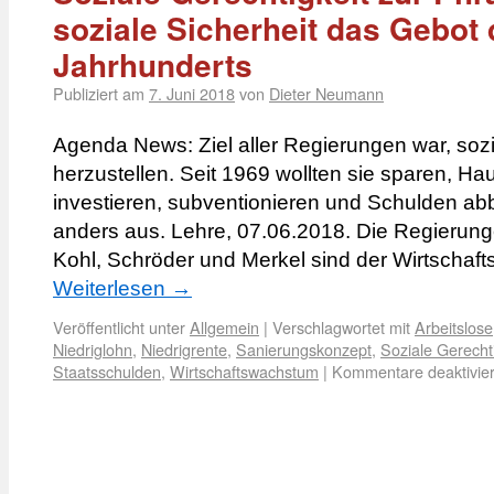
soziale Sicherheit das Gebot 
Jahrhunderts
Publiziert am
7. Juni 2018
von
Dieter Neumann
Agenda News: Ziel aller Regierungen war, sozi
herzustellen. Seit 1969 wollten sie sparen, Ha
investieren, subventionieren und Schulden abb
anders aus. Lehre, 07.06.2018. Die Regierung
Kohl, Schröder und Merkel sind der Wirtschaf
Weiterlesen
→
Veröffentlicht unter
Allgemein
|
Verschlagwortet mit
Arbeitslose
Niedriglohn
,
Niedrigrente
,
Sanierungskonzept
,
Soziale Gerechti
Staatsschulden
,
Wirtschaftswachstum
|
Kommentare deaktivier