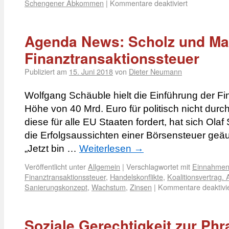
Schengener Abkommen
|
Kommentare deaktiviert
Agenda News: Scholz und Ma
Finanztransaktionssteuer
Publiziert am
15. Juni 2018
von
Dieter Neumann
Wolfgang Schäuble hielt die Einführung der Fi
Höhe von 40 Mrd. Euro für politisch nicht du
diese für alle EU Staaten fordert, hat sich Olaf
die Erfolgsaussichten einer Börsensteuer geäu
„Jetzt bin …
Weiterlesen
→
Veröffentlicht unter
Allgemein
|
Verschlagwortet mit
Einnahmen
Finanztransaktionssteuer
,
Handelskonflikte
,
Koalitionsvertrag. 
Sanierungskonzept
,
Wachstum
,
Zinsen
|
Kommentare deaktivie
Soziale Gerechtigkeit zur P