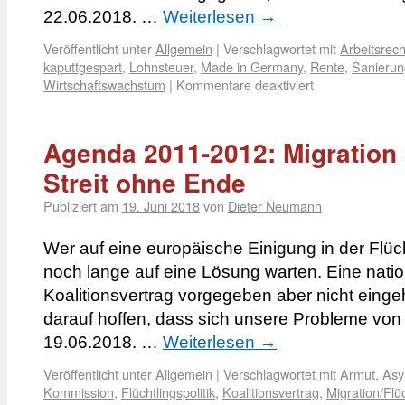
22.06.2018. …
Weiterlesen
→
Veröffentlicht unter
Allgemein
|
Verschlagwortet mit
Arbeitsrech
kaputtgespart
,
Lohnsteuer
,
Made in Germany
,
Rente
,
Sanierun
Wirtschaftswachstum
|
Kommentare deaktiviert
Agenda 2011-2012: Migration 
Streit ohne Ende
Publiziert am
19. Juni 2018
von
Dieter Neumann
Wer auf eine europäische Einigung in der Flücht
noch lange auf eine Lösung warten. Eine nat
Koalitionsvertrag vorgegeben aber nicht eing
darauf hoffen, dass sich unsere Probleme von a
19.06.2018. …
Weiterlesen
→
Veröffentlicht unter
Allgemein
|
Verschlagwortet mit
Armut
,
Asy
Kommission
,
Flüchtlingspolitik
,
Koalitionsvertrag
,
Migration/Flü