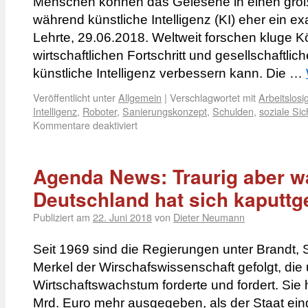
Menschen können das Gelesene in einen große
während künstliche Intelligenz (KI) eher ein e
Lehrte, 29.06.2018. Weltweit forschen kluge K
wirtschaftlichen Fortschritt und gesellschaft
künstliche Intelligenz verbessern kann. Die …
Veröffentlicht unter
Allgemein
|
Verschlagwortet mit
Arbeitslosig
Intelligenz
,
Roboter
,
Sanierungskonzept
,
Schulden
,
soziale Sic
Kommentare deaktiviert
Agenda News: Traurig aber w
Deutschland hat sich kaputtg
Publiziert am
22. Juni 2018
von
Dieter Neumann
Seit 1969 sind die Regierungen unter Brandt, 
Merkel der Wirschafswissenschaft gefolgt, die
Wirtschaftswachstum forderte und fordert. Sie
Mrd. Euro mehr ausgegeben, als der Staat ei