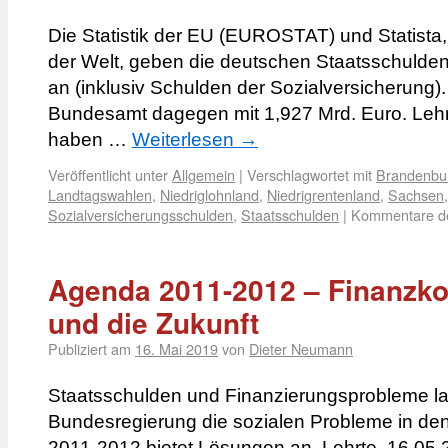
Die Statistik der EU (EUROSTAT) und Statista, d
der Welt, geben die deutschen Staatsschulden
an (inklusiv Schulden der Sozialversicherung).
Bundesamt dagegen mit 1,927 Mrd. Euro. Lehr
haben …
Weiterlesen
→
Veröffentlicht unter
Allgemein
|
Verschlagwortet mit
Brandenbu
Landtagswahlen
,
Niedriglohnland
,
Niedrigrentenland
,
Sachsen
Sozialversicherungsschulden
,
Staatsschulden
|
Kommentare dea
Agenda 2011-2012 – Finanzko
und die Zukunft
Publiziert am
16. Mai 2019
von
Dieter Neumann
Staatsschulden und Finanzierungsprobleme las
Bundesregierung die sozialen Probleme in de
2011-2012 bietet Lösungen an. Lehrte, 16.05.2