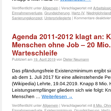
Veröffentlicht unter
Allgemein
|
Verschlagwortet mit
Arbeitslosig
Einnahmenverluste
,
Grundsicherung
,
Hartz-IV
,
Niedriglohnland
Sanierungskonzept
,
Unterprivilegierte
|
Kommentare deaktivier
Agenda 2011-2012 klagt an: K
Menschen ohne Job – 20 Mio. 
Warteschleife
Publiziert am
19. April 2019
von
Dieter Neumann
Das pfändungsfreie Existenzminimum ergibt si
ab dem 1. Juli 2017 für eine alleinstehende P
(Wikipedia) Lehrte, 19.04.2019. Knapp 8 Mio. 
Leistungsempfänger gliedern sich wie folgt: Kn
Menschen …
Weiterlesen
→
Veröffentlicht unter
Allgemein
|
Verschlagwortet mit
8 Mio. Ohn
Einnahmenverluste
,
Existenzminimum
,
Grundsicherung
,
Hartz-