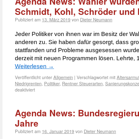
Agenda News: Wähler wurden
Schmidt, Kohl, Schröder und 
Publiziert am
13. März 2019
von
Dieter Neumann
Jeder Politiker von ihnen war im Besitz der Wa
anderen zu. Sie haben dafür gesorgt, dass gr
stattfanden und Probleme ausgesessen wurden
derzeit mit neuen Programmen lösen. Lehrte, 
Weiterlesen
→
Veröffentlicht unter
Allgemein
|
Verschlagwortet mit
Altersarmu
Niedrigrenten
,
Politiker
,
Rentner Steuerarten
,
Sanierungskonze
deaktiviert
Agenda News: Bundesregierun
Jahre
Publiziert am
16. Januar 2019
von
Dieter Neumann