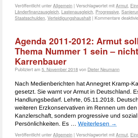
Veröffentlicht unter
Allgemein
|
Verschlagwortet mit
Armut
,
Ein
Länderfinanzausgleich
,
Lastenausgleich
,
Progressive
,
Sanieru
Staatsschulden
,
Verteidigungshaushalt
|
Kommentare deaktivie
Agenda 2011-2012: Armut soll
Thema Nummer 1 sein – nicht
Karrenbauer
Publiziert am
5. November 2018
von
Dieter Neumann
Nach Medienberichten hat Annegret Kramp-K
gesetzt. Sie warnt vor Armut in Deutschland. 
Handlungsbedarf. Lehrte, 05.11.2018. Deutsch
weiteren Erzkonservativen im Rennen um den 
Kanzlerschaft, sondern progressive und sozial 
Persönlichkeiten. Es …
Weiterlesen
→
Veröffentlicht unter
Allgemein
|
Verschlagwortet mit
Armut
,
Ein