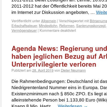
2011-2012 hat der Öffentlichkeit bereits Mai 
im Internet zur Diskussion angeboten, …
Weit
Veröffentlicht unter
Allgemein
|
Verschlagwortet mit
Börsenums
Erbschaftssteuer
,
Mindestlohn
,
Reformen
,
Sanierungskonzept
Vermögensteuer
|
Kommentare deaktiviert
Agenda News: Regierung und
haben jeglichen Bezug auf Ar
Unterprivilegierte verloren
Publiziert am
28. April 2019
von
Dieter Neumann
Die Rahmenbedingungen: Deutschland ist das
Niedrigrentenland Nummer eins in Europa. Da
Existenzminimum nach § 850c ZPO. Es liegt ab
alleinstehende Person bei 1.133,80 Euro (Wiki
Knapp 8 Mio. Hartz …
Weiterlesen
→