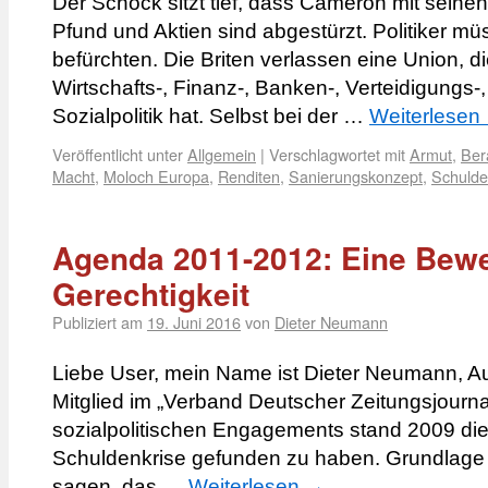
Der Schock sitzt tief, dass Cameron mit seinen
Pfund und Aktien sind abgestürzt. Politiker mü
befürchten. Die Briten verlassen eine Union,
Wirtschafts-, Finanz-, Banken-, Verteidigungs
Sozialpolitik hat. Selbst bei der …
Weiterlesen
Veröffentlicht unter
Allgemein
|
Verschlagwortet mit
Armut
,
Ber
Macht
,
Moloch Europa
,
Renditen
,
Sanierungskonzept
,
Schuld
Agenda 2011-2012: Eine Bewe
Gerechtigkeit
Publiziert am
19. Juni 2016
von
Dieter Neumann
Liebe User, mein Name ist Dieter Neumann, Auto
Mitglied im „Verband Deutscher Zeitungsjourna
sozialpolitischen Engagements stand 2009 die
Schuldenkrise gefunden zu haben. Grundlage 
sagen, das …
Weiterlesen
→