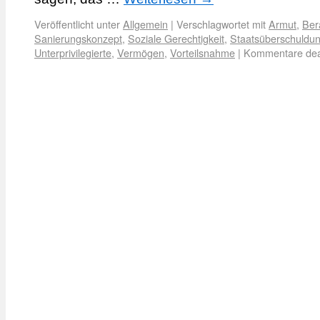
Veröffentlicht unter
Allgemein
|
Verschlagwortet mit
Armut
,
Ber
Sanierungskonzept
,
Soziale Gerechtigkeit
,
Staatsüberschuldu
Unterprivilegierte
,
Vermögen
,
Vorteilsnahme
|
Kommentare deak