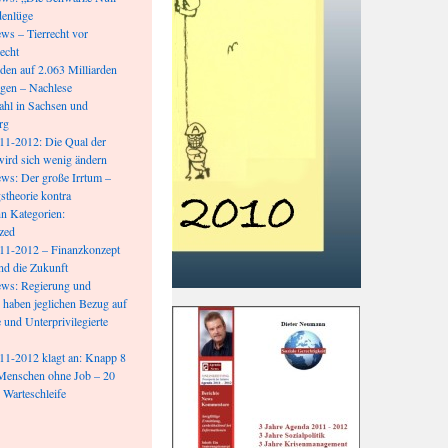
denlüge
s – Tierrecht vor
echt
lden auf 2.063 Milliarden
egen – Nachlese
hl in Sachsen und
rg
11-2012: Die Qual der
wird sich wenig ändern
s: Der große Irrtum –
stheorie kontra
n Kategorien:
zed
11-2012 – Finanzkonzept
und die Zukunft
ws: Regierung und
 haben jeglichen Bezug auf
 und Unterprivilegierte
1-2012 klagt an: Knapp 8
Menschen ohne Job – 20
 Warteschleife