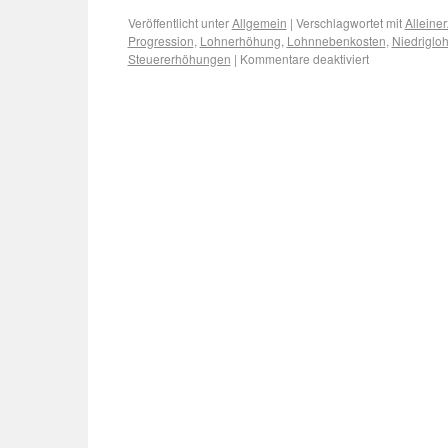
Veröffentlicht unter
Allgemein
|
Verschlagwortet mit
Alleine
Progression
,
Lohnerhöhung
,
Lohnnebenkosten
,
Niedriglo
Steuererhöhungen
|
Kommentare deaktiviert