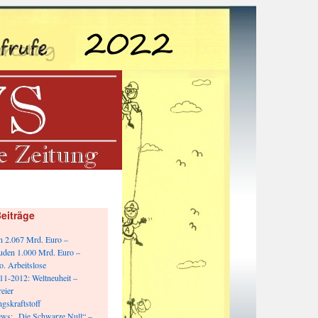
eiträge
n 2.067 Mrd. Euro –
uden 1.000 Mrd. Euro –
o. Arbeitslose
1-2012: Weltneuheit –
eier
gskraftstoff
ws: „Die Schwarze Null“ –