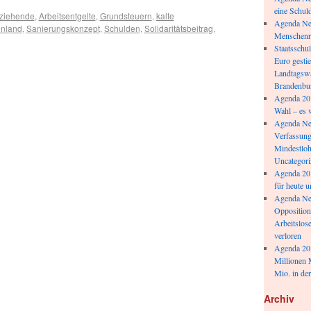
eine Schul
rziehende
,
Arbeitsentgelte
,
Grundsteuern
,
kalte
Agenda New
hnland
,
Sanierungskonzept
,
Schulden
,
Solidaritätsbeitrag
,
Menschenr
Staatsschu
Euro gesti
Landtagswa
Brandenbu
Agenda 20
Wahl – es 
Agenda New
Verfassung
Mindestloh
Uncategori
Agenda 20
für heute 
Agenda Ne
Opposition
Arbeitslose
verloren
Agenda 201
Millionen 
Mio. in der
Archiv