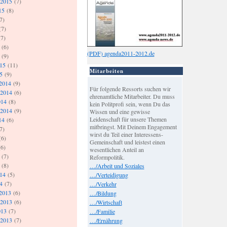
 2015
(7)
15
(8)
7)
(7)
7)
(6)
(PDF) agenda2011-2012.de
(9)
015
(11)
Mitarbeiten
5
(9)
2014
(9)
Für folgende Ressorts suchen wir
 2014
(6)
ehrenamtliche Mitarbeiter. Du muss
014
(8)
kein Politprofi sein, wenn Du das
 2014
(9)
Wissen und eine gewisse
Leidenschaft für unsere Themen
14
(6)
mitbringst. Mit Deinem Engagement
7)
wirst du Teil einer Interessens-
(6)
Gemeinschaft und leistest einen
6)
wesentlichen Anteil an
(7)
Reformpolitik.
(8)
…/Arbeit und Soziales
014
(5)
…/Verteidigung
4
(7)
…/Verkehr
2013
(6)
…/Bildung
 2013
(6)
…/Wirtschaft
013
(7)
…/Familie
 2013
(7)
…/Ernährung