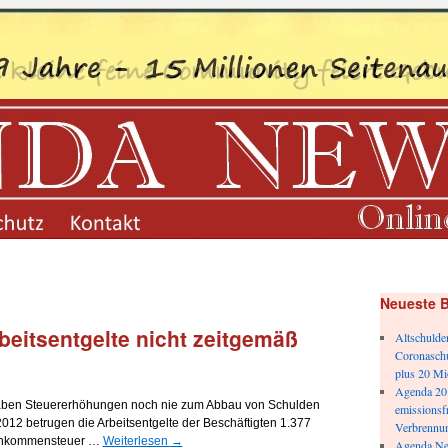
datenschutz
kontakt
Neueste B
rbeitsentgelte nicht zeitgemäß
Altschulde
Coronasch
plus 20 Mi
Agenda 201
 haben Steuererhöhungen noch nie zum Abbau von Schulden
emissionsfr
 2012 betrugen die Arbeitsentgelte der Beschäftigten 1.377
Verbrennun
/Einkommensteuer …
Weiterlesen
→
Agenda Ne