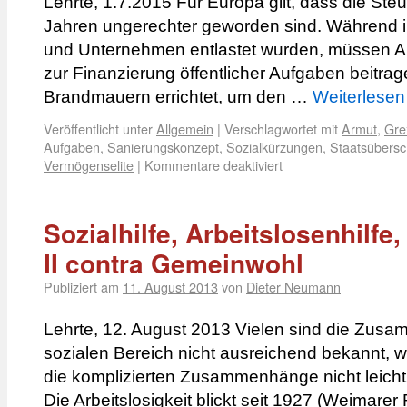
Lehrte, 1.7.2015 Für Europa gilt, dass die Ste
Jahren ungerechter geworden sind. Während
und Unternehmen entlastet wurden, müssen A
zur Finanzierung öffentlicher Aufgaben beitr
Brandmauern errichtet, um den …
Weiterlese
Veröffentlicht unter
Allgemein
|
Verschlagwortet mit
Armut
,
Gre
Aufgaben
,
Sanierungskonzept
,
Sozialkürzungen
,
Staatsübers
Vermögenselite
|
Kommentare deaktiviert
Sozialhilfe, Arbeitslosenhilfe
II contra Gemeinwohl
Publiziert am
11. August 2013
von
Dieter Neumann
Lehrte, 12. August 2013 Vielen sind die Zus
sozialen Bereich nicht ausreichend bekannt, 
die komplizierten Zusammenhänge nicht leicht 
Die Arbeitslosigkeit blickt seit 1927 (Weimarer