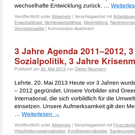
wechselhafte Entwicklung zurück. …
Weiterle
Veröffentlicht unter
Allgemein
|
Verschlagwortet mit
Arbeitslose
Erwerbsfähige. Nichterwerbsfähige
,
Niedriglöhne
,
Niedrigrente
Vermögenselite
|
Kommentare deaktiviert
3 Jahre Agenda 2011–2012, 3
Sozialpolitik, 3 Jahre Krise
Publiziert am
20. Mai 2013
von
Dieter Neumann
Lehrte, 20. Mai 2013 Heute vor 3 Jahren wurde
– 2012 gegründet. Unsere Vorbilder sind Gr
International, die sich vorbildlich für die Um
einsetzen. Unsere Aufmerksamkeit gilt den M
…
Weiterlesen
→
Veröffentlicht unter
Allgemein
|
Verschlagwortet mit
Finanzämte
Hypothekengewinnabgabe
,
Kreditgewinnabgabe
,
Sanierungsk