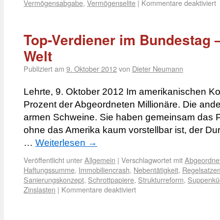
Vermögensabgabe
,
Vermögenselite
|
Kommentare deaktiviert
Top-Verdiener im Bundestag –
Welt
Publiziert am
9. Oktober 2012
von
Dieter Neumann
Lehrte, 9. Oktober 2012 Im amerikanischen Ko
Prozent der Abgeordneten Millionäre. Die and
armen Schweine. Sie haben gemeinsam das 
ohne das Amerika kaum vorstellbar ist, der Du
…
Weiterlesen
→
Veröffentlicht unter
Allgemein
|
Verschlagwortet mit
Abgeordne
Haftungssumme
,
Immobiliencrash
,
Nebentätigkeit
,
Regelsatze
Sanierungskonzept
,
Schrottpapiere
,
Strukturreform
,
Suppenkü
Zinslasten
|
Kommentare deaktiviert