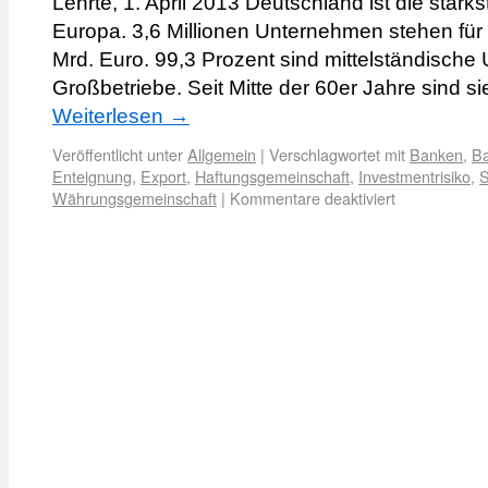
Lehrte, 1. April 2013 Deutschland ist die stärk
Europa. 3,6 Millionen Unternehmen stehen fü
Mrd. Euro. 99,3 Prozent sind mittelständisch
Großbetriebe. Seit Mitte der 60er Jahre sind s
Weiterlesen
→
Veröffentlicht unter
Allgemein
|
Verschlagwortet mit
Banken
,
B
Enteignung
,
Export
,
Haftungsgemeinschaft
,
Investmentrisiko
,
S
Währungsgemeinschaft
|
Kommentare deaktiviert