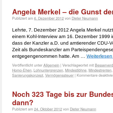
Angela Merkel – die Gunst de
Publiziert am
6. Dezember 2012
von
Dieter Neumann
Lehrte, 7. Dezember 2012 Angela Merkel nutzt
einem Kohl-Interview am 16. Dezember 1999 
dass der Kanzler a.D. und amtierender CDU-V
Zeit als Bundeskanzler am Parteispendengeset
entgegengenommen hatte. Am …
Weiterlese
Veröffentlicht unter
Allgemein
|
Verschlagwortet mit
Besserverd
Homo-Ehen
,
Lohnuntergrenzen
,
Mindestlöhne
,
Mindestrenten
Sanierungskonzept
,
Vermögenssteuer
|
Kommentare deaktivie
Noch 323 Tage bis zur Bunde
dann?
Publiziert am
24. Oktober 2012
von
Dieter Neumann