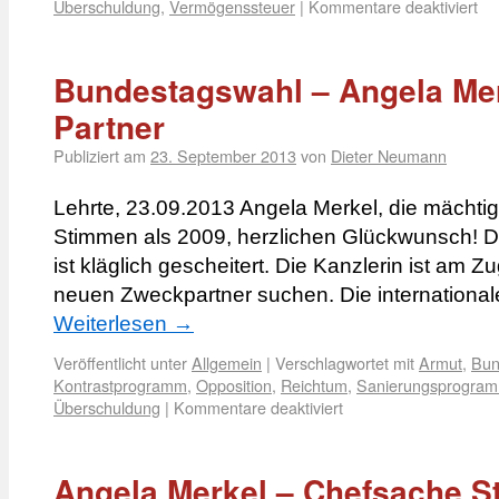
Überschuldung
,
Vermögenssteuer
|
Kommentare deaktiviert
Bundestagswahl – Angela Merk
Partner
Publiziert am
23. September 2013
von
Dieter Neumann
Lehrte, 23.09.2013 Angela Merkel, die mächtig
Stimmen als 2009, herzlichen Glückwunsch! Di
ist kläglich gescheitert. Die Kanzlerin ist am 
neuen Zweckpartner suchen. Die internationa
Weiterlesen
→
Veröffentlicht unter
Allgemein
|
Verschlagwortet mit
Armut
,
Bun
Kontrastprogramm
,
Opposition
,
Reichtum
,
Sanierungsprogra
Überschuldung
|
Kommentare deaktiviert
Angela Merkel – Chefsache S