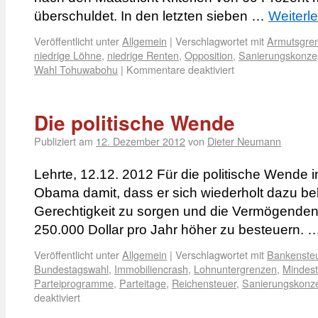
überschuldet. In den letzten sieben …
Weiterl
Veröffentlicht unter
Allgemein
|
Verschlagwortet mit
Armutsgre
niedrige Löhne
,
niedrige Renten
,
Opposition
,
Sanierungskonze
Wahl Tohuwabohu
|
Kommentare deaktiviert
Die politische Wende
Publiziert am
12. Dezember 2012
von
Dieter Neumann
Lehrte, 12.12. 2012 Für die politische Wende 
Obama damit, dass er sich wiederholt dazu be
Gerechtigkeit zu sorgen und die Vermögende
250.000 Dollar pro Jahr höher zu besteuern. 
Veröffentlicht unter
Allgemein
|
Verschlagwortet mit
Bankenste
Bundestagswahl
,
Immobiliencrash
,
Lohnuntergrenzen
,
Mindest
Parteiprogramme
,
Parteitage
,
Reichensteuer
,
Sanierungskonz
deaktiviert