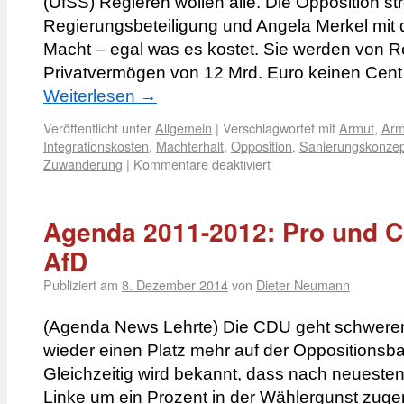
(UfSS) Regieren wollen alle. Die Opposition st
Regierungsbeteiligung und Angela Merkel mit d
Macht – egal was es kostet. Sie werden von Re
Privatvermögen von 12 Mrd. Euro keinen Cent
Weiterlesen
→
Veröffentlicht unter
Allgemein
|
Verschlagwortet mit
Armut
,
Arm
Integrationskosten
,
Machterhalt
,
Opposition
,
Sanierungskonzep
Zuwanderung
|
Kommentare deaktiviert
Agenda 2011-2012: Pro und C
AfD
Publiziert am
8. Dezember 2014
von
Dieter Neumann
(Agenda News Lehrte) Die CDU geht schweren
wieder einen Platz mehr auf der Oppositions
Gleichzeitig wird bekannt, dass nach neuest
Linke um ein Prozent in der Wählergunst zu