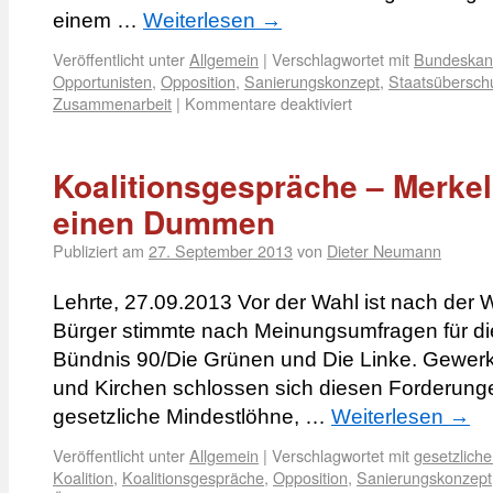
einem …
Weiterlesen
→
Veröffentlicht unter
Allgemein
|
Verschlagwortet mit
Bundeskanz
Opportunisten
,
Opposition
,
Sanierungskonzept
,
Staatsübersch
Zusammenarbeit
|
Kommentare deaktiviert
Koalitionsgespräche – Merkel
einen Dummen
Publiziert am
27. September 2013
von
Dieter Neumann
Lehrte, 27.09.2013 Vor der Wahl ist nach der W
Bürger stimmte nach Meinungsumfragen für d
Bündnis 90/Die Grünen und Die Linke. Gewerk
und Kirchen schlossen sich diesen Forderung
gesetzliche Mindestlöhne, …
Weiterlesen
→
Veröffentlicht unter
Allgemein
|
Verschlagwortet mit
gesetzlich
Koalition
,
Koalitionsgespräche
,
Opposition
,
Sanierungskonzept