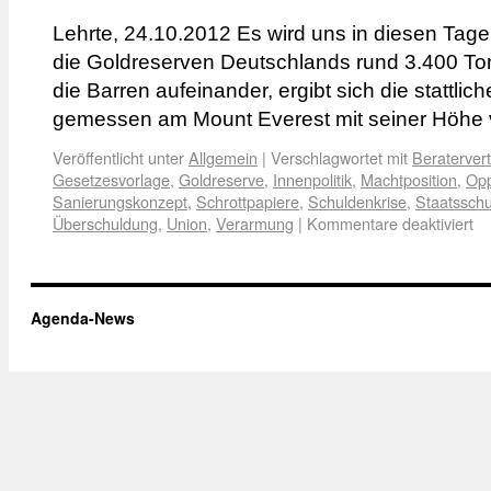
Lehrte, 24.10.2012 Es wird uns in diesen Tage
die Goldreserven Deutschlands rund 3.400 To
die Barren aufeinander, ergibt sich die stattl
gemessen am Mount Everest mit seiner Höh
Veröffentlicht unter
Allgemein
|
Verschlagwortet mit
Beraterver
Gesetzesvorlage
,
Goldreserve
,
Innenpolitik
,
Machtposition
,
Opp
Sanierungskonzept
,
Schrottpapiere
,
Schuldenkrise
,
Staatssch
Überschuldung
,
Union
,
Verarmung
|
Kommentare deaktiviert
Agenda-News