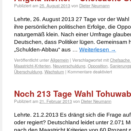
Publiziert am
25. August 2013
von
Dieter Neumann
Lehrte, 26. August 2013 27 Tage vor der Wahl 
ihre persönlichen politischen Erfolge, die Oppo
naturgemäß klein. Nach einer Umfrage glaube
Deutschen, dass Politiker lügen. Gemeinsam h
„Schulden-Abbau“ aus …
Weiterlesen
→
Veröffentlicht unter
Allgemein
|
Verschlagwortet mit
Chefsache 
Maastricht-Kriterien
,
Neuverschuldung
,
Opposition
,
Sanierung
Überschuldung
,
Wachstum
|
Kommentare deaktiviert
Noch 213 Tage Wahl Tohuwa
Publiziert am
21. Februar 2013
von
Dieter Neumann
Lehrte. 21.2.2013 Es drängt sich die Frage auf
oder regiert? Deutschland leidet unter 2.071 M
nach den Maastricht Kriterien von 60 Prozent 