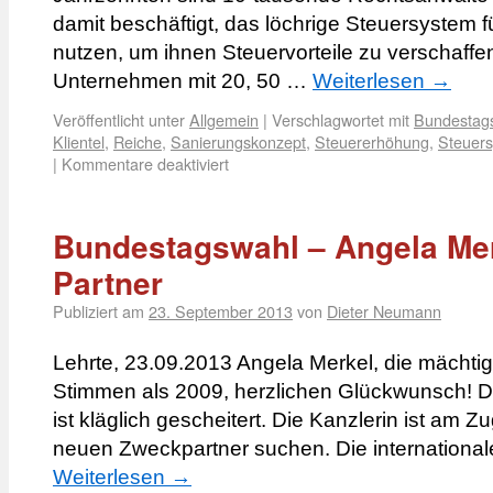
damit beschäftigt, das löchrige Steuersystem für
nutzen, um ihnen Steuervorteile zu verschaffen
Unternehmen mit 20, 50 …
Weiterlesen
→
Veröffentlicht unter
Allgemein
|
Verschlagwortet mit
Bundestag
Klientel
,
Reiche
,
Sanierungskonzept
,
Steuererhöhung
,
Steuer
|
Kommentare deaktiviert
Bundestagswahl – Angela Merk
Partner
Publiziert am
23. September 2013
von
Dieter Neumann
Lehrte, 23.09.2013 Angela Merkel, die mächtig
Stimmen als 2009, herzlichen Glückwunsch! Di
ist kläglich gescheitert. Die Kanzlerin ist am 
neuen Zweckpartner suchen. Die internationa
Weiterlesen
→