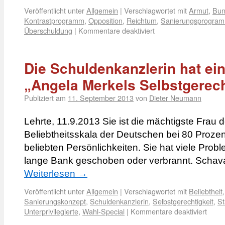
Veröffentlicht unter
Allgemein
|
Verschlagwortet mit
Armut
,
Bun
Kontrastprogramm
,
Opposition
,
Reichtum
,
Sanierungsprogra
Überschuldung
|
Kommentare deaktiviert
Die Schuldenkanzlerin hat e
„Angela Merkels Selbstgerech
Publiziert am
11. September 2013
von
Dieter Neumann
Lehrte, 11.9.2013 Sie ist die mächtigste Frau d
Beliebtheitsskala der Deutschen bei 80 Proze
beliebten Persönlichkeiten. Sie hat viele Pro
lange Bank geschoben oder verbrannt. Schav
Weiterlesen
→
Veröffentlicht unter
Allgemein
|
Verschlagwortet mit
Beliebtheit
Sanierungskonzept
,
Schuldenkanzlerin
,
Selbstgerechtigkeit
,
St
Unterprivilegierte
,
Wahl-Special
|
Kommentare deaktiviert