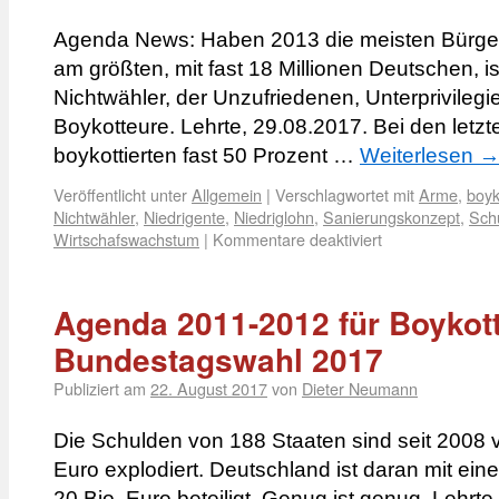
Agenda News: Haben 2013 die meisten Bürger
am größten, mit fast 18 Millionen Deutschen, i
Nichtwähler, der Unzufriedenen, Unterprivilegie
Boykotteure. Lehrte, 29.08.2017. Bei den let
boykottierten fast 50 Prozent …
Weiterlesen
Veröffentlicht unter
Allgemein
|
Verschlagwortet mit
Arme
,
boyk
Nichtwähler
,
Niedrigente
,
Niedriglohn
,
Sanierungskonzept
,
Sch
Wirtschafswachstum
|
Kommentare deaktiviert
Agenda 2011-2012 für Boykott
Bundestagswahl 2017
Publiziert am
22. August 2017
von
Dieter Neumann
Die Schulden von 188 Staaten sind seit 2008 v
Euro explodiert. Deutschland ist daran mit e
20 Bio. Euro beteiligt. Genug ist genug. Lehrte