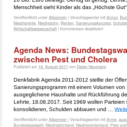
Menschheit sieht Kinder als das „Höchste Gut
Veröffentlicht unter
Allgemein
|
Verschlagwortet mit
Armut
,
Bun
Niedrigrente
,
Niedriglohn
,
Renten
,
Sanierungskonzept
,
Schuld
Wirtschaftswissenschaft
|
Kommentare deaktiviert
Agenda News: Bundestagswah
zwischen Pest und Cholera
Publiziert am
18. August 2017
von
Dieter Neumann
Denkfabrik Agenda 2011-2012 stellte der Öffent
Sanierungsprogramm mit einem Volumen von 27
ausgeglichene Haushalte und Rückführung der
Lehrte, 18.08.2017. Seit 1969 wollen Parteien
konsolidieren, Schulden abbauen und …
Weit
Veröffentlicht unter
Allgemein
|
Verschlagwortet mit
Arme
,
ausg
Bundestagswahl
,
Niedriglohnland
,
Niedrigrentenland
,
Pest und