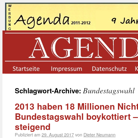
startseite
impressum
datenschutz
Bundestagswahl
Schlagwort-Archive:
2013 haben 18 Millionen Nich
Bundestagswahl boykottiert 
steigend
Publiziert am
29. August 2017
von
Dieter Neumann