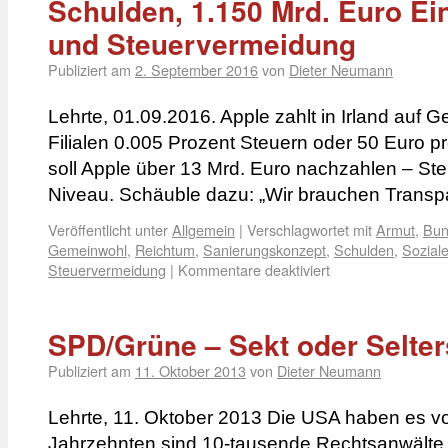
Schulden, 1.150 Mrd. Euro E
und Steuervermeidung
Publiziert am
2. September 2016
von
Dieter Neumann
Lehrte, 01.09.2016. Apple zahlt in Irland auf
Filialen 0.005 Prozent Steuern oder 50 Euro p
soll Apple über 13 Mrd. Euro nachzahlen – S
Niveau. Schäuble dazu: „Wir brauchen Trans
Veröffentlicht unter
Allgemein
|
Verschlagwortet mit
Armut
,
Bun
Gemeinwohl
,
Reichtum
,
Sanierungskonzept
,
Schulden
,
Soziale
Steuervermeidung
|
Kommentare deaktiviert
SPD/Grüne – Sekt oder Selter
Publiziert am
11. Oktober 2013
von
Dieter Neumann
Lehrte, 11. Oktober 2013 Die USA haben es v
Jahrzehnten sind 10-tausende Rechtsanwälte