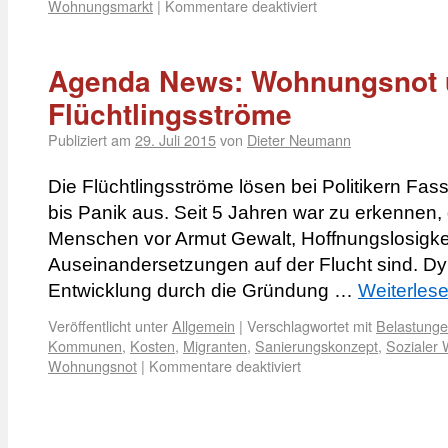
Wohnungsmarkt
|
Kommentare deaktiviert
Agenda News: Wohnungsnot 
Flüchtlingsströme
Publiziert am
29. Juli 2015
von
Dieter Neumann
Die Flüchtlingsströme lösen bei Politikern Fas
bis Panik aus. Seit 5 Jahren war zu erkennen,
Menschen vor Armut Gewalt, Hoffnungslosigkei
Auseinandersetzungen auf der Flucht sind. Dyn
Entwicklung durch die Gründung …
Weiterles
Veröffentlicht unter
Allgemein
|
Verschlagwortet mit
Belastung
Kommunen
,
Kosten
,
Migranten
,
Sanierungskonzept
,
Sozialer
Wohnungsnot
|
Kommentare deaktiviert