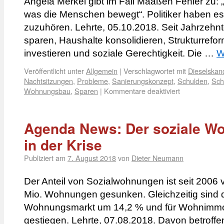
Angela Merkel gibt im Fall Maaßen Fehler zu:
was die Menschen bewegt“. Politiker haben es
zuzuhören. Lehrte, 05.10.2018. Seit Jahrzehn
sparen, Haushalte konsolidieren, Strukturref
investieren und soziale Gerechtigkeit. Die …
W
Veröffentlicht unter
Allgemein
|
Verschlagwortet mit
Dieselskan
Nachtsitzungen
,
Probleme
,
Sanierungskonzept
,
Schulden
,
Sch
Wohnungsbau
,
Sparen
|
Kommentare deaktiviert
Agenda News: Der soziale Wo
in der Krise
Publiziert am
7. August 2018
von
Dieter Neumann
Der Anteil von Sozialwohnungen ist seit 2006 v
Mio. Wohnungen gesunken. Gleichzeitig sind di
Wohnungsmarkt um 14,2 % und für Wohnimmo
gestiegen. Lehrte, 07.08.2018. Davon betroff