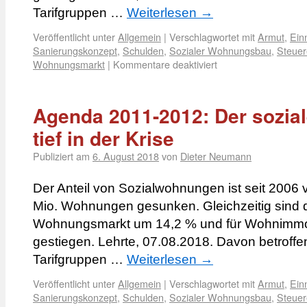
Tarifgruppen …
Weiterlesen
→
Veröffentlicht unter
Allgemein
|
Verschlagwortet mit
Armut
,
Ein
Sanierungskonzept
,
Schulden
,
Sozialer Wohnungsbau
,
Steue
Wohnungsmarkt
|
Kommentare deaktiviert
Agenda 2011-2012: Der sozi
tief in der Krise
Publiziert am
6. August 2018
von
Dieter Neumann
Der Anteil von Sozialwohnungen ist seit 2006 v
Mio. Wohnungen gesunken. Gleichzeitig sind di
Wohnungsmarkt um 14,2 % und für Wohnimmo
gestiegen. Lehrte, 07.08.2018. Davon betroff
Tarifgruppen …
Weiterlesen
→
Veröffentlicht unter
Allgemein
|
Verschlagwortet mit
Armut
,
Ein
Sanierungskonzept
,
Schulden
,
Sozialer Wohnungsbau
,
Steue